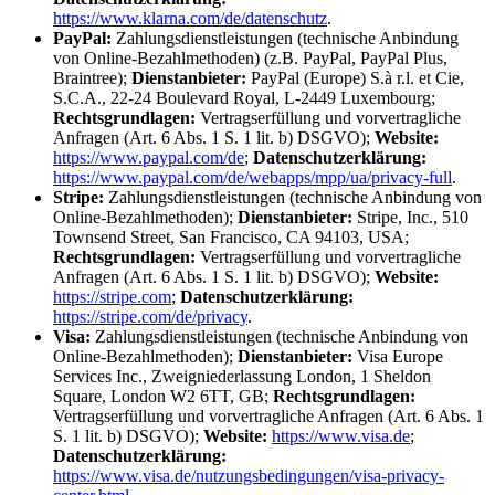
https://www.klarna.com/de/datenschutz
.
PayPal:
Zahlungsdienstleistungen (technische Anbindung
von Online-Bezahlmethoden) (z.B. PayPal, PayPal Plus,
Braintree);
Dienstanbieter:
PayPal (Europe) S.à r.l. et Cie,
S.C.A., 22-24 Boulevard Royal, L-2449 Luxembourg;
Rechtsgrundlagen:
Vertragserfüllung und vorvertragliche
Anfragen (Art. 6 Abs. 1 S. 1 lit. b) DSGVO);
Website:
https://www.paypal.com/de
;
Datenschutzerklärung:
https://www.paypal.com/de/webapps/mpp/ua/privacy-full
.
Stripe:
Zahlungsdienstleistungen (technische Anbindung von
Online-Bezahlmethoden);
Dienstanbieter:
Stripe, Inc., 510
Townsend Street, San Francisco, CA 94103, USA;
Rechtsgrundlagen:
Vertragserfüllung und vorvertragliche
Anfragen (Art. 6 Abs. 1 S. 1 lit. b) DSGVO);
Website:
https://stripe.com
;
Datenschutzerklärung:
https://stripe.com/de/privacy
.
Visa:
Zahlungsdienstleistungen (technische Anbindung von
Online-Bezahlmethoden);
Dienstanbieter:
Visa Europe
Services Inc., Zweigniederlassung London, 1 Sheldon
Square, London W2 6TT, GB;
Rechtsgrundlagen:
Vertragserfüllung und vorvertragliche Anfragen (Art. 6 Abs. 1
S. 1 lit. b) DSGVO);
Website:
https://www.visa.de
;
Datenschutzerklärung:
https://www.visa.de/nutzungsbedingungen/visa-privacy-