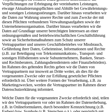
Verpflichtungen zur Erbringung der vereinbarten Leistungen,
etwaige Aktualisierungspflichten und Abhilfe bei Gewährleistungs-
und sonstigen Leistungsstörungen. Darüber hinaus verarbeiten wir
die Daten zur Wahrung unserer Rechte und zum Zwecke der mit
diesen Pflichten verbundenen Verwaltungsaufgaben sowie der
Unternehmensorganisation. Darüber hinaus verarbeiten wir die
Daten auf Grundlage unserer berechtigten Interessen an einer
ordnungsgemäßen und betriebswirtschaftlichen Geschäftsführung
sowie an Sicherheitsmaßnahmen zum Schutz unserer
Vertragspartner und unseres Geschäftsbetriebes vor Missbrauch,
Gefährdung ihrer Daten, Geheimnisse, Informationen und Rechte
(z.B. zur Beteiligung von Telekommunikations-, Transport- und
sonstigen Hilfsdiensten sowie Subunternehmern, Banken, Steuer-
und Rechtsberatern, Zahlungsdienstleistern oder Finanzbehörden).
Im Rahmen des geltenden Rechts geben wir die Daten von
Vertragspartnern nur insoweit an Dritte weiter, als dies für die
vorgenannten Zwecke oder zur Erfüllung gesetzlicher Pflichten
erforderlich ist. Über weitere Formen der Verarbeitung, z.B. zu
Marketingzwecken, werden die Vertragspartner im Rahmen dieser
Datenschutzerklärung informiert.
Welche Daten für die vorgenannten Zwecke erforderlich sind, teilen
wir den Vertragspartnern vor oder im Rahmen der Datenerhebung,
z.B. in Onlineformularen, durch besondere Kennzeichnung (z.B.
Farben) bzw. Symbole (z.B. Sternchen o.ä.), oder persönlich mit.