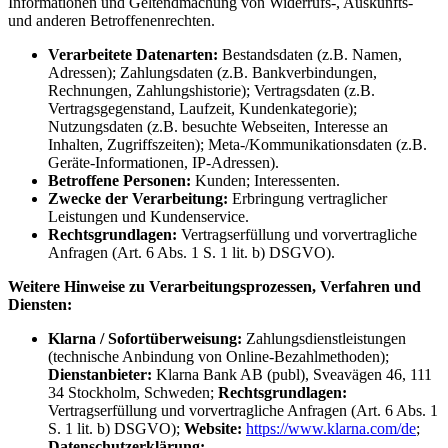
Informationen und Geltendmachung von Widerrufs-, Auskunfts-
und anderen Betroffenenrechten.
Verarbeitete Datenarten:
Bestandsdaten (z.B. Namen,
Adressen); Zahlungsdaten (z.B. Bankverbindungen,
Rechnungen, Zahlungshistorie); Vertragsdaten (z.B.
Vertragsgegenstand, Laufzeit, Kundenkategorie);
Nutzungsdaten (z.B. besuchte Webseiten, Interesse an
Inhalten, Zugriffszeiten); Meta-/Kommunikationsdaten (z.B.
Geräte-Informationen, IP-Adressen).
Betroffene Personen:
Kunden; Interessenten.
Zwecke der Verarbeitung:
Erbringung vertraglicher
Leistungen und Kundenservice.
Rechtsgrundlagen:
Vertragserfüllung und vorvertragliche
Anfragen (Art. 6 Abs. 1 S. 1 lit. b) DSGVO).
Weitere Hinweise zu Verarbeitungsprozessen, Verfahren und
Diensten:
Klarna / Sofortüberweisung:
Zahlungsdienstleistungen
(technische Anbindung von Online-Bezahlmethoden);
Dienstanbieter:
Klarna Bank AB (publ), Sveavägen 46, 111
34 Stockholm, Schweden;
Rechtsgrundlagen:
Vertragserfüllung und vorvertragliche Anfragen (Art. 6 Abs. 1
S. 1 lit. b) DSGVO);
Website:
https://www.klarna.com/de
;
Datenschutzerklärung: