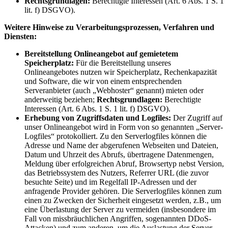
Rechtsgrundlagen:
Berechtigte Interessen (Art. 6 Abs. 1 S. 1
lit. f) DSGVO).
Weitere Hinweise zu Verarbeitungsprozessen, Verfahren und
Diensten:
Bereitstellung Onlineangebot auf gemietetem
Speicherplatz:
Für die Bereitstellung unseres
Onlineangebotes nutzen wir Speicherplatz, Rechenkapazität
und Software, die wir von einem entsprechenden
Serveranbieter (auch „Webhoster“ genannt) mieten oder
anderweitig beziehen;
Rechtsgrundlagen:
Berechtigte
Interessen (Art. 6 Abs. 1 S. 1 lit. f) DSGVO).
Erhebung von Zugriffsdaten und Logfiles:
Der Zugriff auf
unser Onlineangebot wird in Form von so genannten „Server-
Logfiles“ protokolliert. Zu den Serverlogfiles können die
Adresse und Name der abgerufenen Webseiten und Dateien,
Datum und Uhrzeit des Abrufs, übertragene Datenmengen,
Meldung über erfolgreichen Abruf, Browsertyp nebst Version,
das Betriebssystem des Nutzers, Referrer URL (die zuvor
besuchte Seite) und im Regelfall IP-Adressen und der
anfragende Provider gehören. Die Serverlogfiles können zum
einen zu Zwecken der Sicherheit eingesetzt werden, z.B., um
eine Überlastung der Server zu vermeiden (insbesondere im
Fall von missbräuchlichen Angriffen, sogenannten DDoS-
Attacken) und zum anderen, um die Auslastung der Server