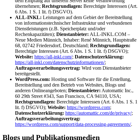
dem Empfang auf unserem Server keine Verantwortung
übernehmen;
Rechtsgrundlagen:
Berechtigte Interessen (Art.
6 Abs. 1 S. 1 lit. f) DSGVO).
ALL-INKL:
Leistungen auf dem Gebiet der Bereitstellung
von informationstechnischer Infrastruktur und verbundenen
Dienstleistungen (z.B. Speicherplatz und/oder
Rechenkapazitäten);
Dienstanbieter:
ALL-INKL.COM –
Neue Medien Münnich, Inhaber: René Münnich, Hauptstraße
68, 02742 Friedersdorf, Deutschland;
Rechtsgrundlagen:
Berechtigte Interessen (Art. 6 Abs. 1 S. 1 lit. f) DSGVO);
Website:
https://all-inkl.com/
;
Datenschutzerklärung:
https://all-inkl.com/datenschutzinformationen/
;
Auftragsverarbeitungsvertrag:
Wird vom Dienstanbieter
bereitgestellt.
WordPress.com:
Hosting und Software für die Erstellung,
Bereitstellung und den Betrieb von Websites, Blogs und
anderen Onlineangeboten;
Dienstanbieter:
Automattic Inc.,
60 29th Street #343, San Francisco, CA 94110, USA;
Rechtsgrundlagen:
Berechtigte Interessen (Art. 6 Abs. 1 S. 1
lit. f) DSGVO);
Website:
https://wordpress.com
;
Datenschutzerklärung:
https://automattic.com/de/privacy/
;
Auftragsverarbeitungsvertrag:
https://wordpress.com/support/data-processing-agreements/
.
Blogs und Publikationsmedien